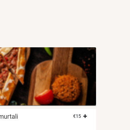
murtali
€
15