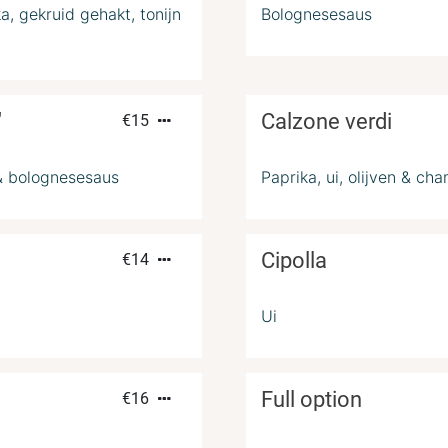
a, gekruid gehakt, tonijn
Bolognesesaus
"
Calzone verdi
€
15
 & bolognesesaus
Paprika, ui, olijven & c
Cipolla
€
14
Ui
Full option
€
16