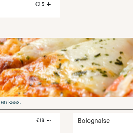
€
2.5
 en kaas.
Bolognaise
€
18