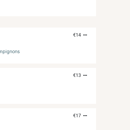
€
14
hampignons
€
13
€
17