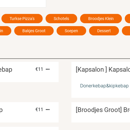
Turkse Pizza's
Schotels
Broodjes Klein
in
Bakjes Groot
Soepen
Dessert
kebap
[Kapsalon ] Kapsa
€
11
Donerkebap&kipkebap
p
[Broodjes Groot] B
€
11