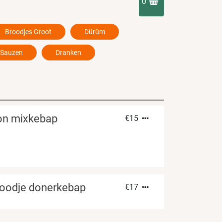
0
Broodjes Groot
Dürüm
Sauzen
Dranken
lon mixkebap
€
15
roodje donerkebap
€
17