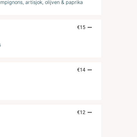
ampignons, artisjok, olijven & paprika
€
15
s
€
14
a
€
12